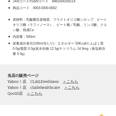
JANコード/ISBNコード
4981004200114
商品コード
0003-0000-0002
原材料：乳酸菌生産物質、フラクトオリゴ糖シロップ、ビート
オリゴ糖（ラフィノース）、ビート糖／乳酸、リンゴ酸、クエ
ン酸、焼成Ca
内容量：500ml
栄養成分表示(100ml当たり)：エネルギー 50Kcal/たんぱく質
0.0g/脂質 0.0g/炭水化物 12.5g/ナトリウム 14.8mg（食塩相当
量 0.0g）
当店の販売ページ
Yahoo！店 CLAILEwellness
＞こちら
Yahoo！店 clailehealthcare
＞こちら
Qoo10店
＞こちら