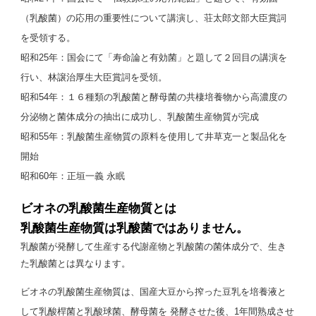
（乳酸菌）の応用の重要性について講演し、荘太郎文部大臣賞詞
を受領する。
昭和25年：国会にて「寿命論と有効菌」と題して２回目の講演を
行い、林譲治厚生大臣賞詞を受領。
昭和54年：１６種類の乳酸菌と酵母菌の共棲培養物から高濃度の
分泌物と菌体成分の抽出に成功し、乳酸菌生産物質が完成
昭和55年：乳酸菌生産物質の原料を使用して井草克一と製品化を
開始
昭和60年：正垣一義 永眠
ビオネの乳酸菌生産物質とは
乳酸菌生産物質は乳酸菌ではありません。
乳酸菌が発酵して生産する代謝産物と乳酸菌の菌体成分で、生き
た乳酸菌とは異なります。
ビオネの乳酸菌生産物質は、国産大豆から搾った豆乳を培養液と
して乳酸桿菌と乳酸球菌、酵母菌を 発酵させた後、1年間熟成させ