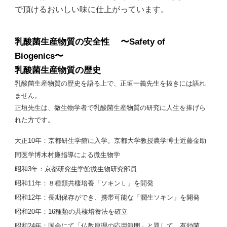
で頂けるおいしい味に仕上がっています。
乳酸菌生産物質の安全性 〜Safety of
Biogenics〜
乳酸菌生産物質の歴史
乳酸菌生産物質の歴史を語る上で、正垣一義先生を抜きには語れ
ません。
正垣先生は、微生物学者で乳酸菌生産物質の研究に人生を捧げら
れた方です。
大正10年：京都研生学館に入学。京都大学教授農学博士近藤金助
同医学博木村廉指導による微生物学
昭和3年：京都研究生学館微生物研究部員
昭和11年：８種類共棲培養「ソキンＬ」を開発
昭和12年：長期保存ができ、携帯可能な「潤生ソキン」を開発
昭和20年：16種類の共棲培養法を確立
昭和24年：国会にて「仏教原理の応用範囲」と題して、有効菌