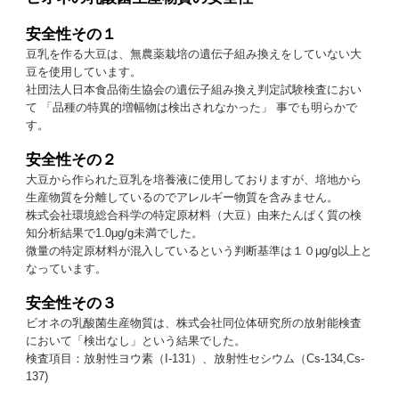
安全性その１
豆乳を作る大豆は、無農薬栽培の遺伝子組み換えをしていない大
豆を使用しています。
社団法人日本食品衛生協会の遺伝子組み換え判定試験検査におい
て 「品種の特異的増幅物は検出されなかった」 事でも明らかで
す。
安全性その２
大豆から作られた豆乳を培養液に使用しておりますが、培地から
生産物質を分離しているのでアレルギー物質を含みません。
株式会社環境総合科学の特定原材料（大豆）由来たんぱく質の検
知分析結果で1.0μg/g未満でした。
微量の特定原材料が混入しているという判断基準は１０μg/g以上と
なっています。
安全性その３
ビオネの乳酸菌生産物質は、株式会社同位体研究所の放射能検査
において「検出なし」という結果でした。
検査項目：放射性ヨウ素（I-131）、放射性セシウム（Cs-134,Cs-
137)