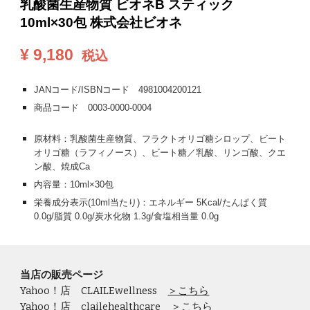
乳酸菌生産物質 ビオネB スティック
10ml×30包 株式会社ビオネ
¥
9,180
税込
JANコード/ISBNコード
4981004200121
商品コード 0003-0000-0004
原材料：乳酸菌生産物質、フラクトオリゴ糖シロップ、ビート
オリゴ糖（ラフィノース）、ビート糖／乳酸、リンゴ酸、クエ
ン酸、焼成Ca
内容量：10ml×30包
栄養成分表示(10ml当たり)：エネルギー 5Kcal/たんぱく質
0.0g/脂質 0.0g/炭水化物 1.3g/食塩相当量 0.0g
当店の販売ページ
Yahoo！店 CLAILEwellness
＞こちら
Yahoo！店 clailehealthcare
＞こちら