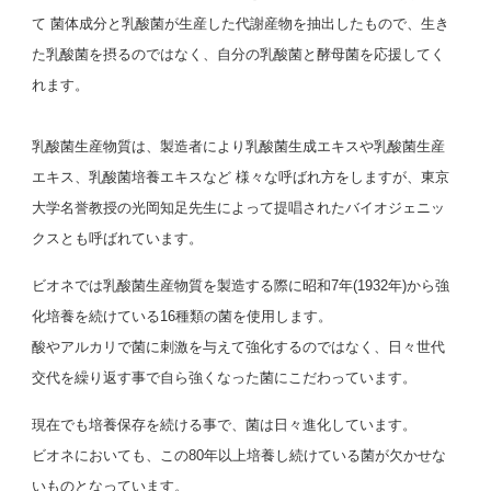
て 菌体成分と乳酸菌が生産した代謝産物を抽出したもので、生き
た乳酸菌を摂るのではなく、自分の乳酸菌と酵母菌を応援してく
れます。
乳酸菌生産物質は、製造者により乳酸菌生成エキスや乳酸菌生産
エキス、乳酸菌培養エキスなど 様々な呼ばれ方をしますが、東京
大学名誉教授の光岡知足先生によって提唱されたバイオジェニッ
クスとも呼ばれています。
ビオネでは乳酸菌生産物質を製造する際に昭和7年(1932年)から強
化培養を続けている16種類の菌を使用します。
酸やアルカリで菌に刺激を与えて強化するのではなく、日々世代
交代を繰り返す事で自ら強くなった菌にこだわっています。
現在でも培養保存を続ける事で、菌は日々進化しています。
ビオネにおいても、この80年以上培養し続けている菌が欠かせな
いものとなっています。